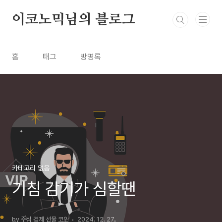
본문 바로가기
이코노믹님의 블로그
홈
태그
방명록
카테고리 없음
기침 감기가 심할땐
by 주식 경제 선물 코인
2024. 12. 27.