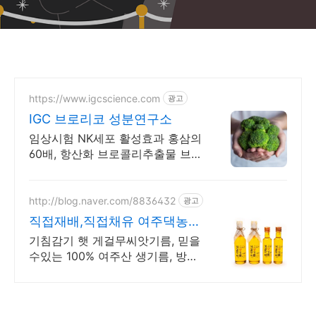
https://www.igcscience.com
광고
IGC 브로리코 성분연구소
임상시험 NK세포 활성효과 홍삼의
60배, 항산화 브로콜리추출물 브로
리코!
http://blog.naver.com/8836432
광고
직접재배,직접채유 여주댁농장
기관지에좋은식품, 폐건강식품
기침감기 햇 게걸무씨앗기름, 믿을
수있는 100% 여주산 생기름, 방문
환영!