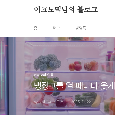
본문 바로가기
이코노믹님의 블로그
홈
태그
방명록
카테고리 없음
냉장고를 열 때마다 웃게
by 주식 경제 선물 코인
2025. 11. 22.