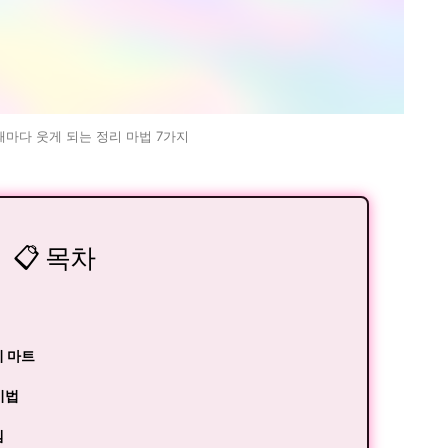
때마다 웃게 되는 정리 마법 7가지
📋 목차
니 마트
비법
템