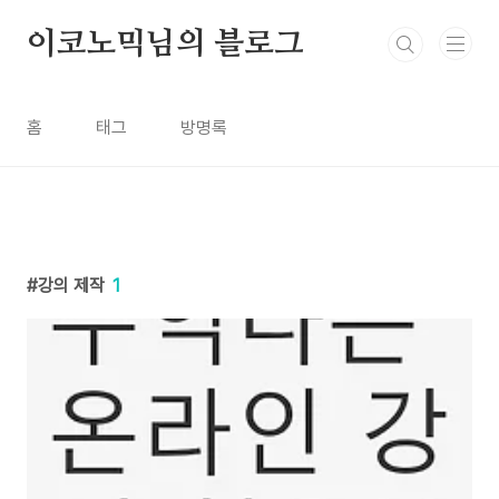
본문 바로가기
이코노믹님의 블로그
홈
태그
방명록
강의 제작
1