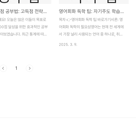
토익 900점 공부법: 고득점 전략과 꿀팁
영어회화 독학 팁: 자기주도 학습으로 자신감 키우기
요! 오늘은 많은 이들이 목표로
목차 👉영어회화 독학 팁 바로가기서론: 영
900점 달성을 위한 효과적인 공부
어회화 독학의 필요성영어는 현재 전 세계에
알아보겠습니다. 최근 통계에 따르
서 가장 널리 사용되는 언어 중 하나로, 취업
00점 이상의 고득점을 받는 수험
및 일상생활에서 필수적인 소통 도구가 되었
2025. 3. 9.
다 증가하고 있지만, 여전히 많은
습니다. 많은 사람들이 영어회화를 배우고 싶
점수에 도달하기 위해 힘든 과정을
어 하지만, 전통적인 학습 방법이 어려워 포
다. 오늘 이 글에서는 체계적인
기하기도 합니다. 그러나 온라인 학습의 발전
1
 다양한 학습 자료를 활용하여
과 다양한 자원을 활용하면 독학으로도 충분
달성하는 데 필요한 구체적인 방법
히 영어회화 실력을 향상시킬 수 있습니다.
니다. 토익 시험은 Listening
이 글에서는 영어회화를 독학하기 위한 유용
ng의 두 가지 영역으로 나누어져
한 팁과 방법을 소개하겠습니다. 특히, 영어
 영역에서 필요한 능력을 키우는
회화는 단순한 문법이나 단어 암기가 아닌,
니다. 하지만 단순히 문제를 푸는
실제로 사용하는 능력을 키우는 것이 중요합
문제 유형에 대한 이해와 빠른 풀
니다. 이러한 스킬은 여러 상황에서 실질적으
필요합니다. 그럼 이제 본격적으로
로 사용되기 때문에 자주 연습하고 실제 대화
점 공부법을 소개하도록 하겠습니
에 적용해보는 것이 필요합니다. 독학의 방법