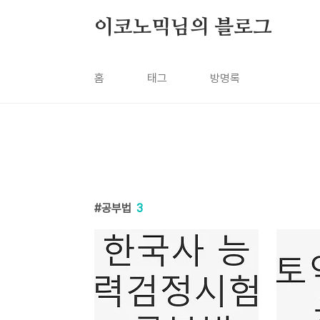
본문 바로가기
이코노믹님의 블로그
홈
태그
방명록
공부법
3