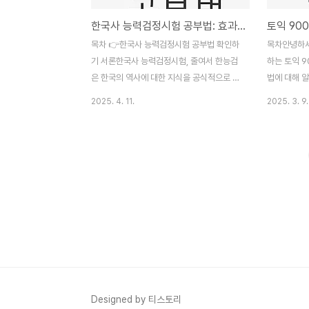
한국사 능력검정시험 공부법: 효과적인 준비 전략
목차 👉한국사 능력검정시험 공부법 확인하
목차안녕하세
기 서론한국사 능력검정시험, 줄여서 한능검
하는 토익 
은 한국의 역사에 대한 지식을 공식적으로 검
법에 대해 
증받을 수 있는 중요한 시험입니다. 이 시험
면, 토익 9
2025. 4. 11.
2025. 3. 9.
은 공무원, 공기업, 군무원, 임용고시 등 다양
생들이 해마
한 분야에서 필수 자격으로 자리잡고 있어 많
분들이 이 
은 사람들이 준비하고 있습니다. 특히, 직장
겪고 있습니
인들이나 학생들이 이 시험을 통해 자신의 한
학습 계획과
국사 지식을 강화하려는 경향이 두드러지고
900점을 
있습니다. 하지만 많은 수험생이 이 시험을
을 공유하겠습
준비하는 과정에서 어떤 방법으로 접근할지
과 Readi
막막함을 느낄 수 있습니다. 오늘은 효과적인
있으며, 각
한국사 능력검정시험 공부법에 대해 자세히
것이 중요합
알아보겠습니다. 본 블로그에서는 한능검의
것을 넘어, 
구조와 출제 유형, 공부의 방향성을 제시하
이 전략이 
고, 실제로 공부를 할 때 유용한 팁과 자료를
토익 900
Designed by 티스토리