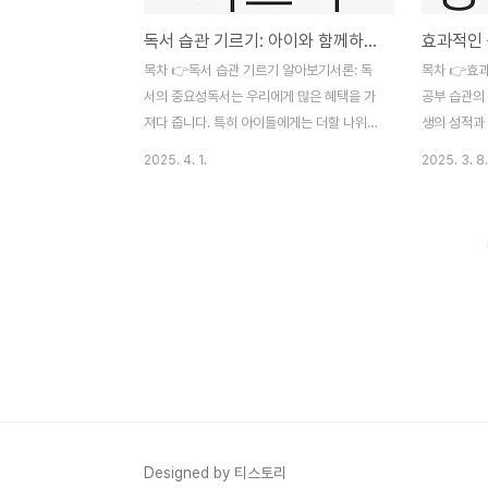
독서 습관 기르기: 아이와 함께하는 책 읽기
목차 👉독서 습관 기르기 알아보기서론: 독
목차 👉효과적인 공부 습관 바로가기서론:
서의 중요성독서는 우리에게 많은 혜택을 가
공부 습관의
져다 줍니다. 특히 아이들에게는 더할 나위
생의 성적과
없이 중요한 활동입니다. 독서는 단순히 지식
칩니다. 특
2025. 4. 1.
2025. 3. 8.
을 쌓는 것이 아니라, 사고력과 창의력을 키
형성하는 데 
우고 정서적 안정감을 제공합니다. 책을 읽는
기에 올바른 
동안 아이들은 다양한 경험을 하며 여러 사람
관을 가져가
의 삶을 이해하게 되고, 세상에 대한 시야를
학습을 이어
넓힐 수 있습니다. 이러한 이유로 부모는 자
양보다 질이
녀에게 독서 습관을 기르는 것이 필수적입니
하고 스스로
다. 초등학생 시절, 즉 아이들의 두뇌가 가장
찾는 것이 
활발하게 성장하는 시기에 독서 습관을 기르
인 공부 습
는 것은 매우 중요합니다. 이때 독서를 통해
제시합니다.
얻은 경험은 아이의 인생 전반에 걸쳐 긍정적
과목에서 필
인 영향을 미치게 됩니다. 많은 연구 결과에
게 자기주도 
따르면, 초등학생 시절에 많은 책을 읽은 아
하는 방법에 
Designed by 티스토리