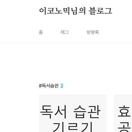
본문 바로가기
이코노믹님의 블로그
홈
태그
방명록
독서습관
2