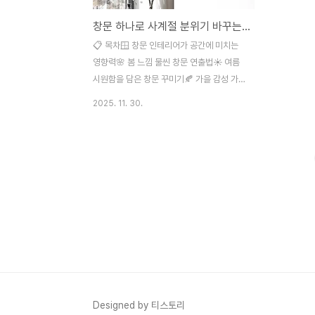
창문 하나로 사계절 분위기 바꾸는 인테리어 비법은?
📋 목차🪟 창문 인테리어가 공간에 미치는
영향력🌸 봄 느낌 물씬 창문 연출법☀️ 여름
시원함을 담은 창문 꾸미기🍂 가을 감성 가득
한 창문 스타일링❄️ 겨울 아늑함을 더하는 창
2025. 11. 30.
문 데코💡 계절별 창문 소품 활용 꿀팁❓
FAQ창문 하나만 바꿔도 집안 분위기가 180
도 달라진다는 사실, 알고 계셨나요? 계절마
다 옷을 바꿔 입듯이 창문도 계절에 맞게 꾸
며주면 매번 새로운 공간에 사는 기분을 느낄
수 있어요. 오늘은 큰 비용 들이지 않고도 창
문 하나로 사계절 내내 색다른 분위기를 연출
하는 방법을 알려드릴게요! 🏠 많은 분들이
인테리어 변화를 원하면서도 비용과 시간 때
문에 망설이시는데요. 창문 인테리어는 가장
적은 노력으로 가장 큰 변화를 만들어내는 마
법 같은 방법이에요. 커튼 하나, 소품 몇 개만
Designed by 티스토리