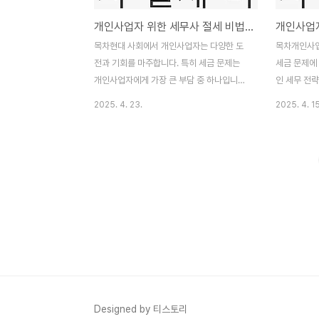
개인사업자 위한 세무사 절세 비법: 세무 상담, 절세 전략
목차현대 사회에서 개인사업자는 다양한 도
목차개인사업
전과 기회를 마주합니다. 특히 세금 문제는
세금 문제에
개인사업자에게 가장 큰 부담 중 하나입니다.
인 세무 전략
세금은 사업 운영에 큰 영향을 미치며, 올바
재무 건전성
2025. 4. 23.
2025. 4. 15
른 세무 관리가 필요합니다. 따라서 세무사의
다. 이 글
도움을 통해 절세 전략을 수립하는 것이 중요
절세 비법을 
합니다. 본 포스팅에서는 개인사업자를 위한
체적인 전략을
세무사 절세 비법을 소개하고, 이를 통해 세
관련 자주 묻
무 관리를 효율적으로 할 수 있는 방법을 제
사업자들이 
시하려 합니다. 효과적인 절세 전략을 통해
겠습니다. 
사업의 수익성을 높이는 방법을 알아보세요.
게 필수적인
세무사는 세법에 대한 전문 지식을 바탕으로
도움을 받는
개인사업자가 세금을 효율적으로 관리하고
게 해결할 수
절세할 수 있도록 안내합니다. 세무사의 조언
수 있습니다.
을 통해 세무 신고 준비, 경비 처리, 세금 절약
해 세무조사
방법 등을 체계적으로 배울 수 있습니다. 이
글에서는 절
Designed by 티스토리