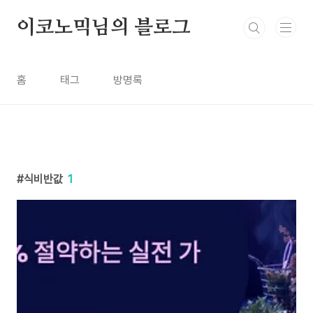
본문 바로가기
이코노믹님의 블로그
홈
태그
방명록
식비반값
1