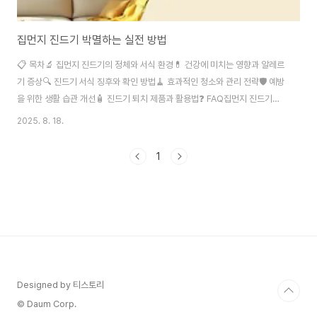
집먼지 진드기 박멸하는 실전 방법
📋 목차🔬 집먼지 진드기의 정체와 서식 환경💊 건강에 미치는 영향과 알레르
기 증상🔍 진드기 서식 징후와 확인 방법🧹 효과적인 청소와 관리 전략🛡️ 예방
을 위한 생활 습관 개선🧴 진드기 퇴치 제품과 활용법❓ FAQ집먼지 진드기는
우리가 매일 생활하는 공간에 숨어있는 작은 불청객이에요. 눈에 보이지 않는
2025. 8. 18.
이 미세한 생물들이 알레르기와 호흡기 질환의 주범이 될 수 있다는 사실, 알고
계셨나요? 오늘은 집먼지 진드기와의 전쟁에서 승리하는 실전 방법을 자세히
1
알아볼게요! 🏠 특히 요즘처럼 실내 생활이 많아진 시대에는 집먼지 진드기 관
리가 더욱 중요해졌어요. 세계보건기구(WHO)에 따르면 전 세계 인구의 약
20%가 집먼지 진드기로 인한 알레르기를 경험한다고 해요. 이제부터 진드기
없는 깨끗한 우리 ..
Designed by 티스토리
© Daum Corp.