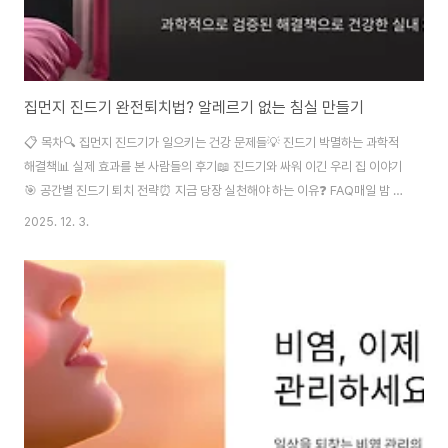
집먼지 진드기 완전퇴치법? 알레르기 없는 침실 만들기
📋 목차🔍 집먼지 진드기가 일으키는 건강 문제들💡 진드기 박멸하는 과학적
해결책📊 실제 효과를 본 사람들의 후기📖 진드기와 싸워 이긴 우리 집 이야기
🎯 공간별 진드기 퇴치 전략⏰ 지금 당장 실천해야 하는 이유❓ FAQ매일 밤 가
려움증과 재채기로 잠 못 드시나요? 아침마다 코막힘과 눈 간지러움으로 시작
2025. 12. 3.
하는 하루가 지겹지 않으신가요? 집먼지 진드기는 우리가 모르는 사이 침실을
점령하고 있어요. 지금부터 진드기와의 전쟁을 끝낼 확실한 방법을 알려드릴게
요! 🛡️ 집먼지 진드기는 육안으로 보이지 않는 0.2~0.3mm 크기의 미세한 생
물이에요. 하지만 이 작은 녀석들이 일으키는 문제는 결코 작지 않답니다. 알레
르기성 비염, 아토피 피부염, 천식 같은 질환의 주범이죠. 오늘은 이 골치 아픈
진드기들과 ..