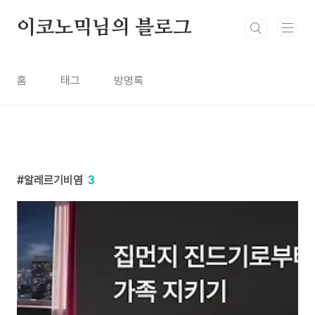
본문 바로가기
이코노믹님의 블로그
홈
태그
방명록
알레르기비염
3