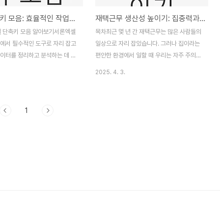
엑셀 단축키 모음: 효율적인 작업을 위한 필수 팁
재택근무 생산성 높이기: 집중력과 효율성 향상 팁
목차최근 몇 년 간 재택근무는 많은 사람들의
장에서 필수적인 도구로 자리 잡고
일상으로 자리 잡았습니다. 그러나 집이라는
데이터를 정리하고 분석하는 데 있
편안한 환경에서 일할 때 우리는 자주 주의력
 효율적인 프로그램은 드물죠. 하
이 흐트러지거나 생산성이 떨어지는 상황에
2025. 4. 3.
 보다 효과적으로 활용하기 위해
직면하게 됩니다. 침대의 유혹, 간편한 간식,
를 숙지하는 것이 매우 중요합니
그리고 소음들이 우리의 집중력을 방해할 수
축키를 잘 알고 있으면 작업 속도
있기 때문입니다. 그렇다면 재택근무의 생산
1
반복적인 작업에서의 피로를 크게
성을 높일 수 있는 방법은 무엇일까요? 이 글
습니다. 고개를 끄덕이게 만드는
에서는 재택근무를 하시는 모든 분들에게 도
키의 세계로 들어가 볼까요? 엑
움이 될 수 있는 다양한 팁과 전략을 소개하
여러 가지가 있으며, 그 중에서
고자 합니다. 오늘의 목표는 여러분이 집에서
lt'키를 중심으로 한 단축키가 굉장
도 전문적이고 생산적인 업무 환경을 조성하
다. 이 단축키들은 엑셀 작업을
는 것입니다. 첫 번째로, 우리는 일상적인 루
적으로 만들어 주며, 단순히 마
틴을 설정하는 것이 중요하다는 점을 강조하
하는 것보다 훨씬 빠르게 작업을
고 싶습니다. 매일 정해진 시간에 일어나는
있게 도와줍니다. 특히 반복적으로
것부터 시작하여, 출근 준비를 할 필요가 있