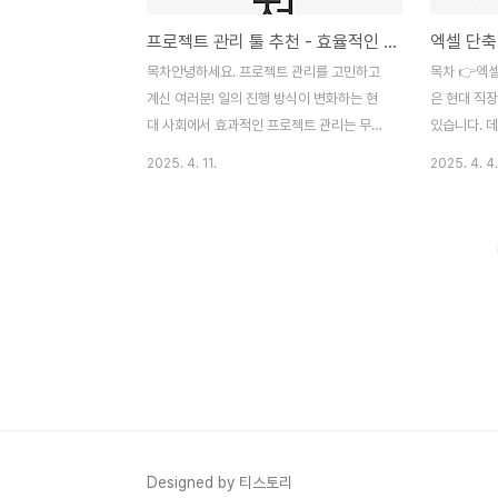
프로젝트 관리 툴 추천 - 효율적인 팀워크 구현하기
목차안녕하세요. 프로젝트 관리를 고민하고
목차 👉엑셀 단축키 모음 알아보기서론엑셀
계신 여러분! 일의 진행 방식이 변화하는 현
은 현대 직
대 사회에서 효과적인 프로젝트 관리는 무엇
있습니다. 
보다 중요합니다. 특히, 여러 팀원이 협력하
어 엑셀보다
2025. 4. 11.
2025. 4. 4.
여 목표를 달성해야 하는 환경에서는 적절한
지만 엑셀을
프로젝트 관리 툴이 필수적입니다. 다양한 툴
서는 단축키
들이 존재하지만, 나에게 가장 적합한 것을
다. 엑셀 단
찾는 것은 간단하지 않은 일입니다. 이번 블
를 높이고 
로그에서는 여러 프로젝트 관리 툴의 특징과
줄일 수 있
장단점을 살펴보고, 여러분의 업무 방식에 맞
이러한 단축
는 툴을 추천해 드리겠습니다. 서론에 이어
셀 단축키는 
본론으로 나아가면서, 다양한 툴들이 어떻게
도 특히 'A
팀워크와 업무 효율을 높일 수 있는지에 대해
히 유용합니
이야기해보겠습니다. 각 툴의 기능과 활용 사
한층 더 효율
례를 통해, 여러분이 원하는 목적에 맞는 툴
우스를 사용
을 찾는 데 도움을 드릴 것입니다. 그럼 지금
진행할 수 
Designed by 티스토리