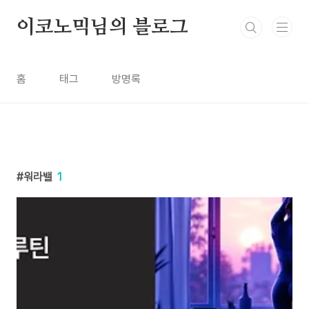
본문 바로가기
이코노믹님의 블로그
홈
태그
방명록
워라밸
1