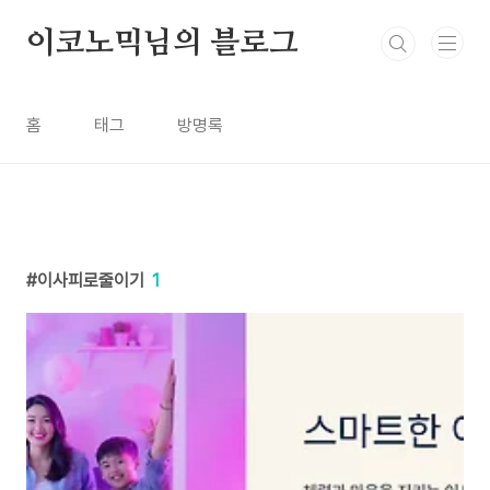
본문 바로가기
이코노믹님의 블로그
홈
태그
방명록
이사피로줄이기
1