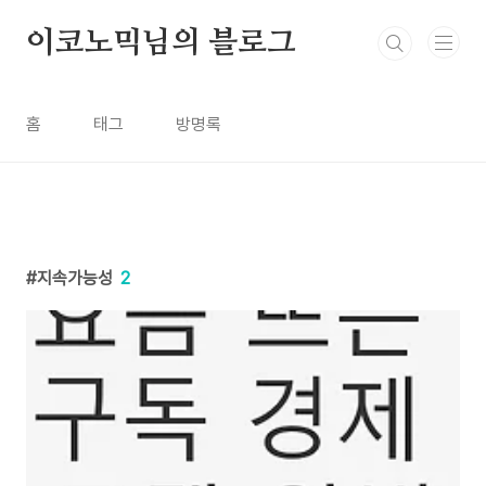
본문 바로가기
이코노믹님의 블로그
홈
태그
방명록
지속가능성
2