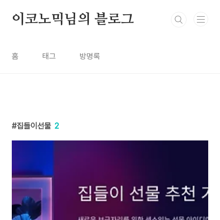
본문 바로가기
이코노믹님의 블로그
홈
태그
방명록
집들이선물
2