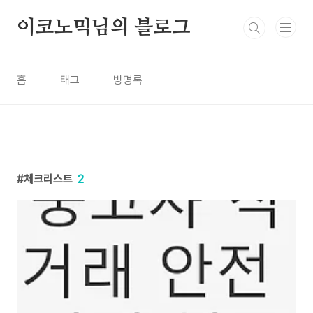
본문 바로가기
이코노믹님의 블로그
홈
태그
방명록
체크리스트
2