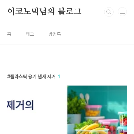
본문 바로가기
이코노믹님의 블로그
홈
태그
방명록
플라스틱 용기 냄새 제거
1