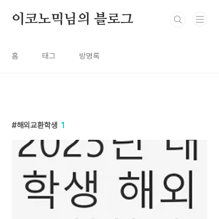
본문 바로가기
이코노믹님의 블로그
홈
태그
방명록
해외교환학생
1