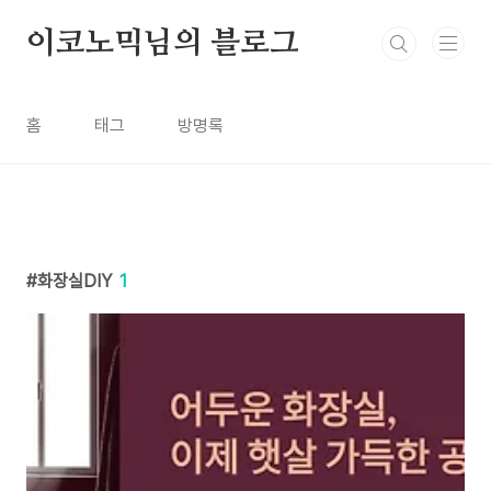
본문 바로가기
이코노믹님의 블로그
홈
태그
방명록
화장실DIY
1