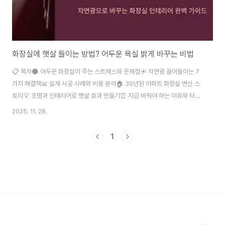
화장실에 햇살 들이는 방법? 어두운 욕실 밝게 바꾸는 비법
📋 목차🌑 어두운 화장실이 주는 스트레스와 문제점☀️ 자연광 끌어들이는 7
가지 해결책📊 실제 시공 사례와 비용 분석🏠 30년된 아파트 화장실 변신 스
토리💡 조명과 인테리어로 햇살 효과 만들기⏰ 지금 바꿔야 하는 이유와 타이
밍❓ FAQ화장실이 어두워서 매일 아침 우울하신가요? 창문이 없거나 작은 화
2025. 11. 28.
장실 때문에 답답함을 느끼시는 분들이 정말 많아요. 실제로 한국 아파트의
70% 이상이 화장실에 충분한 자연광을 받지 못한다는 통계가 있답니다. 하지
1
만 걱정 마세요! 오늘은 제가 직접 경험하고 전문가들에게 배운 화장실 밝게 만
드는 실용적인 방법들을 모두 공개할게요. 어두운 화장실은 단순히 불편한 것
을 넘어 우리 건강과 기분에도 영향을 미쳐요. 특히 아침에 화장실에서 시작하
는 하루가 어둡고 답답하면 온종일..