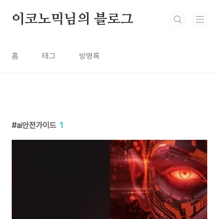
본문 바로가기
이코노믹님의 블로그
홈
태그
방명록
ai안전가이드
1