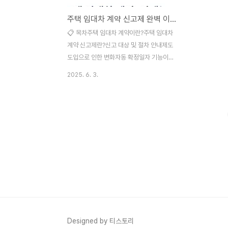
주택 임대차 계약 신고제 완벽 이해하기 🏡
📋 목차주택 임대차 계약이란?주택 임대차
계약 신고제란?신고 대상 및 절차 안내제도
도입으로 인한 변화자동 확정일자 기능이란?
신고 미이행 시 불이익FAQ2025년 6월 1일
2025. 6. 3.
부터 본격 시행된 주택 임대차 계약 신고제는
집을 빌려주거나 빌리는 계약이 체결됐을 때,
그 내용을 지자체에 신고하는 걸 의무로 만든
제도예요. 만약 30일 이내에 신고하지 않으
면 최대 30만 원의 과태료가 부과될 수 있어
요. 이 제도는 투명한 임대 시장을 만들고, 임
차인의 권리 보호를 더 확실하게 하기 위해
도입됐어요. 특히 자동 확정일자 기능을 통해
임차인의 법적 보호를 간편하게 받을 수 있다
는 점이 핵심 포인트예요.📌 아래부터는 각
항목별 자세한 설명이 이어져요! 자동으로 읽
기 편하게 정리했으니 천천히 살펴봐 주세요
Designed by 티스토리